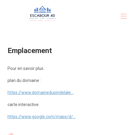
pour des vacances inoubliables
Accueil - bienvenue
Présentation Escabour 40
Emplacement
Plan et acces - escabour 40 - domaine pin de la legue
Galerie
Tarifs
Pour en savoir plus :
Disponibilités
Avis résidents
plan du domaine :
Contact
Activités et Animations
https://www.domainedupindelale...
carte interactive :
https://www.google.com/maps/d/...