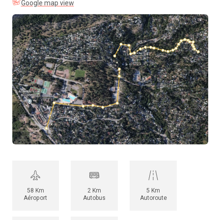
Google map view
58 Km
2 Km
5 Km
Aéroport
Autobus
Autoroute